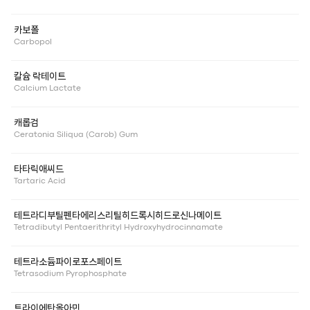
카보폴
Carbopol
칼슘 락테이트
Calcium Lactate
캐롭검
Ceratonia Siliqua (Carob) Gum
타타릭애씨드
Tartaric Acid
테트라디부틸펜타에리스리틸히드록시히드로신나메이트
Tetradibutyl Pentaerithrityl Hydroxyhydrocinnamate
테트라소듐파이로포스페이트
Tetrasodium Pyrophosphate
트라이에탄올아민