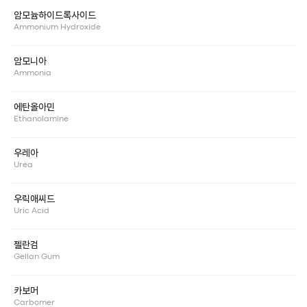
암모늄하이드록사이드
Ammonium Hydroxide
암모니아
Ammonia
에탄올아민
Ethanolamine
우레아
Urea
우릭애씨드
Uric Acid
젤란검
Gellan Gum
카보머
Carbomer