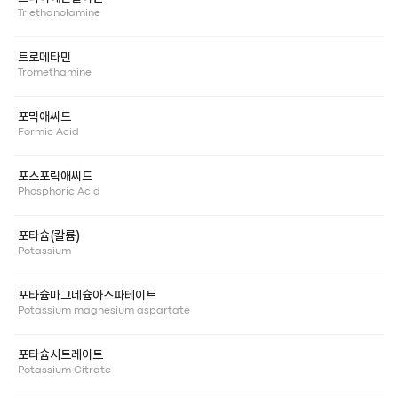
Triethanolamine
트로메타민
Tromethamine
포믹애씨드
Formic Acid
포스포릭애씨드
Phosphoric Acid
포타슘(칼륨)
Potassium
포타슘마그네슘아스파테이트
Potassium magnesium aspartate
포타슘시트레이트
Potassium Citrate