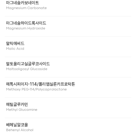
마그네슘카보네이트
Magnesium Carbonate
마그네슘하이드록사이드
Magnesium Hydroxide
말릭애씨드
Malic Acid
말토올리고실글루코사이드
Maltooligosyl Glucoside
메톡시피이지-114/폴리엡실론카프로락톤
Methoxy PEG-114/Polycaprolactone
메틸글루카민
Methyl Glucamine
베헤닐알코올
Behenyl Alcohol