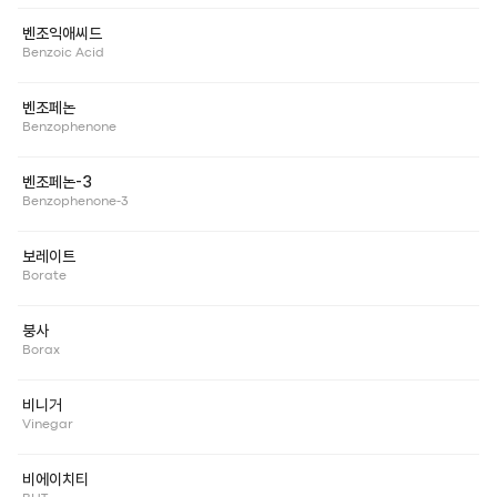
벤조익애씨드
Benzoic Acid
벤조페논
Benzophenone
벤조페논-3
Benzophenone-3
보레이트
Borate
붕사
Borax
비니거
Vinegar
비에이치티