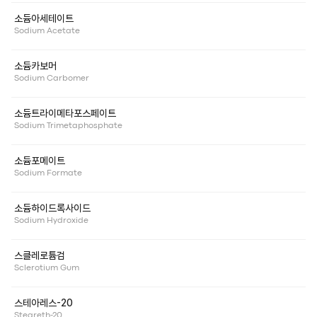
소듐아세테이트
Sodium Acetate
소듐카보머
Sodium Carbomer
소듐트라이메타포스페이트
Sodium Trimetaphosphate
소듐포메이트
Sodium Formate
소듐하이드록사이드
Sodium Hydroxide
스클레로튬검
Sclerotium Gum
스테아레스-20
Steareth-20