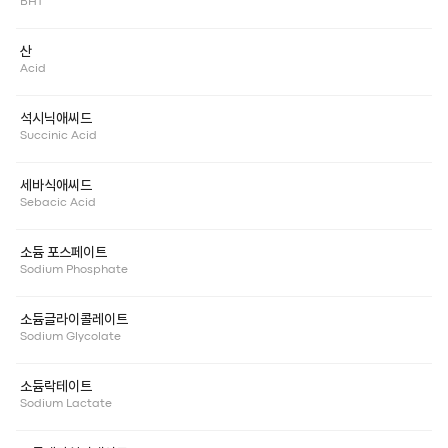
BHT
산
Acid
석시닉애씨드
Succinic Acid
세바식애씨드
Sebacic Acid
소듐 포스페이트
Sodium Phosphate
소듐글라이콜레이트
Sodium Glycolate
소듐락테이트
Sodium Lactate