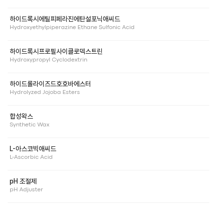
하이드록시에틸피페라진에탄설포닉애씨드
Hydroxyethylpiperazine Ethane Sulfonic Acid
하이드록시프로필사이클로덱스트린
Hydroxypropyl Cyclodextrin
하이드롤라이즈드호호바에스터
Hydrolyzed Jojoba Esters
합성왁스
Synthetic Wax
L-아스코빅애씨드
L-Ascorbic Acid
pH 조절제
pH Adjuster