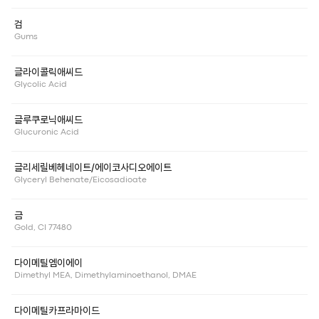
검
Gums
글라이콜릭애씨드
Glycolic Acid
글루쿠로닉애씨드
Glucuronic Acid
글리세릴베헤네이트/에이코사디오에이트
Glyceryl Behenate/Eicosadioate
금
Gold, CI 77480
다이메틸엠이에이
Dimethyl MEA, Dimethylaminoethanol, DMAE
다이메틸카프라마이드