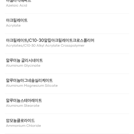
아젤라익애씨드
Azelaic Acid
아크릴레이트
Acrylate
아크릴레이트/C10-30알킬아크릴레이트크로스폴리머
Acrylates/C10-30 Alkyl Acrylate Crosspolymer
알루미늄 글리시네이트
Aluminum Glycinate
알루미늄마그네슘실리케이트
Aluminum Magnesium Silicate
알루미늄스테아레이트
Aluminum Stearate
암모늄클로라이드
Ammonium Chloride