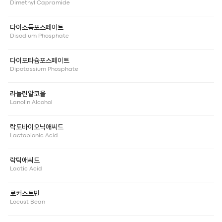
Dimethyl Capramide
다이소듐포스페이트
Disodium Phosphate
다이포타슘포스페이트
Dipotassium Phosphate
라놀린알코올
Lanolin Alcohol
락토바이오닉애씨드
Lactobionic Acid
락틱애씨드
Lactic Acid
로커스트빈
Locust Bean