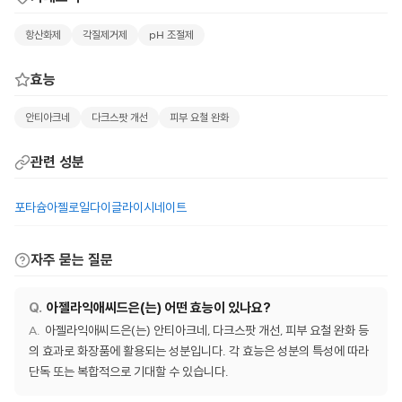
항산화제
각질제거제
pH 조절제
효능
안티아크네
다크스팟 개선
피부 요철 완화
관련 성분
포타슘아젤로일다이글라이시네이트
자주 묻는 질문
아젤라익애씨드은(는) 어떤 효능이 있나요?
아젤라익애씨드은(는) 안티아크네, 다크스팟 개선, 피부 요철 완화 등
의 효과로 화장품에 활용되는 성분입니다. 각 효능은 성분의 특성에 따라
단독 또는 복합적으로 기대할 수 있습니다.