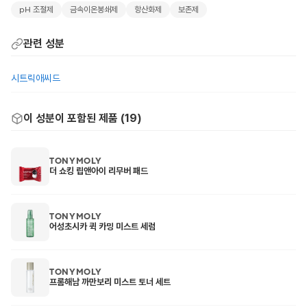
pH 조절제
금속이온봉쇄제
항산화제
보존제
관련 성분
시트릭애씨드
이 성분이 포함된 제품 (
19
)
TONYMOLY
더 쇼킹 립앤아이 리무버 패드
TONYMOLY
어성초시카 퀵 카밍 미스트 세럼
TONYMOLY
프롬해남 까만보리 미스트 토너 세트