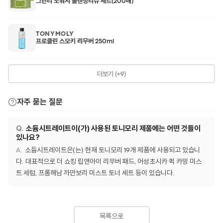
그린티 노워시 클렌징티슈 세트(200매)
TONYMOLY
프로클린 스모키 리무버 250ml
더보기 (+9)
자주 묻는 질문
소듐시트레이트이(가) 사용된 토니모리 제품에는 어떤 것들이
있나요?
소듐시트레이트은(는) 현재 토니모리 19개 제품에 사용되고 있습니
다. 대표적으로 더 쇼킹 립앤아이 리무버 패드, 어성초시카 퀵 카밍 미스
트 세럼, 프롬해남 까만보리 미스트 토너 세트 등이 있습니다.
목록으로