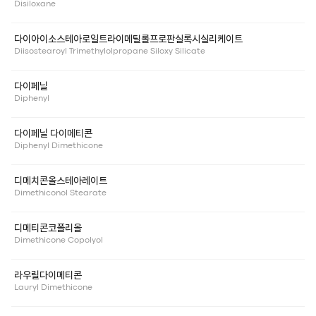
Disiloxane
다이아이소스테아로일트라이메틸롤프로판실록시실리케이트
Diisostearoyl Trimethylolpropane Siloxy Silicate
다이페닐
Diphenyl
다이페닐 다이메티콘
Diphenyl Dimethicone
디메치콘올스테아레이트
Dimethiconol Stearate
디메티콘코폴리올
Dimethicone Copolyol
라우릴다이메티콘
Lauryl Dimethicone