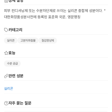
상세 설명
피부 컨디셔닝제 또는 수분차단제로 쓰이는 실리콘 중합체 성분이다. *
대한화장품성분사전에 등록된 표준화 국문, 영문명칭
카테고리
실리콘
고분자화합물
질감향상제
효능
수분 공급
관련 성분
실리콘
자주 묻는 질문