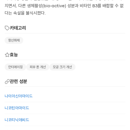
지면서, 다른 생체활성(bio-active) 성분과 비타민 B3를 배합할 수 없
다는 속설을 불식시켰다.
카테고리
항산화제
효능
안티에이징
피부 톤 개선
모공 크기 개선
관련 성분
나이아신아마이드
니코틴아마이드
니코티닉애씨드