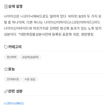
상세 설명
나이아신은 니코티닉애씨드로도 알려져 있다. 비타민 B3의 두 가지 유
형 중 하나이며, 다른 하나는 나이아신아마이드(니코틴아마이드)이다.
나이아신아마이드와 마찬가지로 강력한 항산화 효과가 있는 노화 방지
성분이다. *대한화장품성분사전에 등록된 표준화 국문, 영문명칭
카테고리
항산화제
보습제(습윤제)
효능
안티에이징
수분 공급
관련 성분
니코티닉애씨드