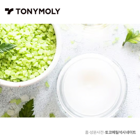
토코페릴석시네이트
홈
성분사전