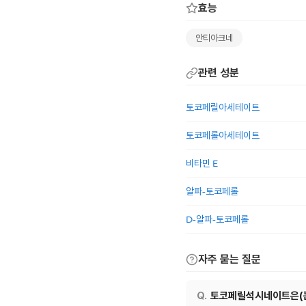
효능
안티아크네
관련 성분
토코페릴아세테이트
토코페롤아세테이트
비타민 E
알파-토코페롤
D-알파-토코페롤
자주 묻는 질문
토코페릴석시네이트은(는