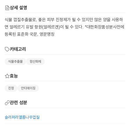
상세 설명
식물 껍질추출물로, 좋은 피부 진정제가 될 수 있지만 많은 양을 사용하
면 알레르기 유발 항원(알레르겐)이 될 수 있다. *대한화장품성분사전에
등록된 표준화 국문, 영문명칭
카테고리
식물추출물
항산화제
효능
진정
안티에이징
관련 성분
슬리퍼리엘름나무껍질