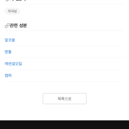
자극성
관련 성분
알코올
멘톨
에센셜오일
캠퍼
목록으로