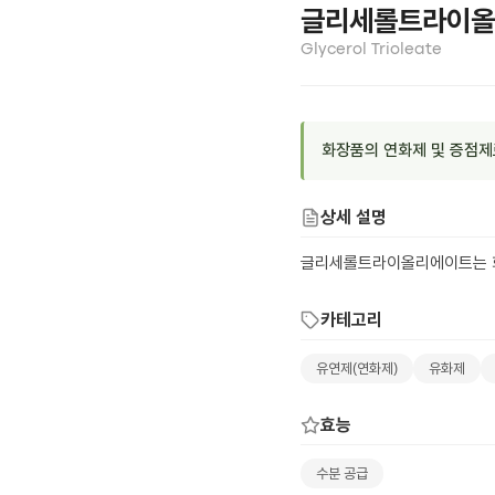
글리세롤트라이올
Glycerol Trioleate
화장품의 연화제 및 증점제
상세 설명
글리세롤트라이올리에이트는 화
카테고리
유연제(연화제)
유화제
효능
수분 공급