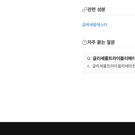
관련 성분
글레세릴에스터
자주 묻는 질문
글리세롤트라이올리에이트
글리세롤트라이올리에이트은(