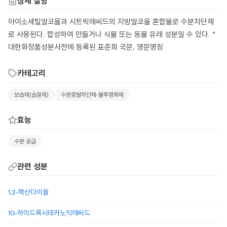
상세 설명
아이소세틸알코올과 시트릭애씨드의 지방알코올 혼합물로 수분차단제
로 사용된다. 합성하여 만들거나 식물 또는 동물 유래 성분일 수 있다. *
대한화장품성분사전에 등록된 표준화 국문, 영문명칭
카테고리
보습제(습윤제)
수분증발차단제-불투명화제
효능
수분 공급
관련 성분
1,2-헥산다이올
10-하이드록시데카노익애씨드