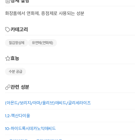
상세 설명
화장품에서 연화제, 증점제로 사용되는 성분
카테고리
질감향상제
유연제(연화제)
효능
수분 공급
관련 성분
(아몬드/보리지/아마/올리브)애씨드/글리세라이즈
1,2-헥산다이올
10-하이드록시데카노익애씨드