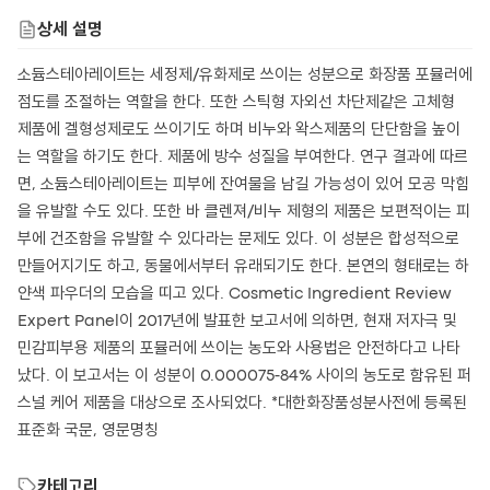
상세 설명
소듐스테아레이트는 세정제/유화제로 쓰이는 성분으로 화장품 포뮬러에
점도를 조절하는 역할을 한다. 또한 스틱형 자외선 차단제같은 고체형
제품에 겔형성제로도 쓰이기도 하며 비누와 왁스제품의 단단함을 높이
는 역할을 하기도 한다. 제품에 방수 성질을 부여한다. 연구 결과에 따르
면, 소듐스테아레이트는 피부에 잔여물을 남길 가능성이 있어 모공 막힘
을 유발할 수도 있다. 또한 바 클렌져/비누 제형의 제품은 보편적이는 피
부에 건조함을 유발할 수 있다라는 문제도 있다. 이 성분은 합성적으로
만들어지기도 하고, 동물에서부터 유래되기도 한다. 본연의 형태로는 하
얀색 파우더의 모습을 띠고 있다. Cosmetic Ingredient Review
Expert Panel이 2017년에 발표한 보고서에 의하면, 현재 저자극 및
민감피부용 제품의 포뮬러에 쓰이는 농도와 사용법은 안전하다고 나타
났다. 이 보고서는 이 성분이 0.000075-84% 사이의 농도로 함유된 퍼
스널 케어 제품을 대상으로 조사되었다. *대한화장품성분사전에 등록된
표준화 국문, 영문명칭
카테고리