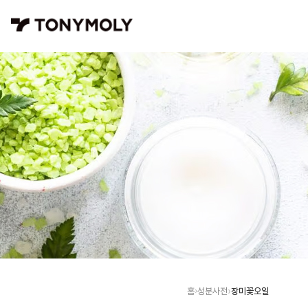
장미꽃오일
홈
성분사전