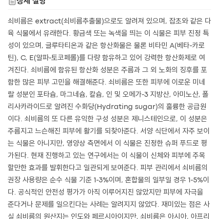
상세 설명
쇠비름은 extract(쇠비름추출물)으로도 알려져 있으며, 잡초와 같은 다
육 식물에서 유래한다. 황금색 또는 녹색을 띄는 이 식물은 피부 진정 특
성이 있으며, 글루타티온과 같은 항산화물은 물론 비타민 A(베타-카로
틴), C, E(알파-토코페롤)를 다량 함유하고 있어 강력한 항산화제로 여
겨진다. 쇠비름에 함유된 항산화 성분은 주름과 그 외 노화의 징후를 포
함한 많은 피부 고민을 해결해준다. 쇠비름은 또한 피부에 이로운 미네
랄 성분인 포타슘, 마그네슘, 칼슘, 인 및 오메가-3 지방산, 아미노산, 폴
리사카라이드로 알려진 수화당(Hydrating sugar)의 훌륭한 공급원
이다. 쇠비름의 또 다른 유익한 구성 성분은 제니스테인으로, 이 성분은
주름지고 느슨해진 피부에 활기를 되찾아준다. 서양 식단에서 자주 보이
는 식물은 아니지만, 영양상 측면에서 이 식물은 진정한 슈퍼 푸드로 평
가된다. 현재 진행하고 있는 연구에서는 이 식물이 신체와 피부에 주목
할만한 효과를 발휘한다고 일관되게 보여준다. 피부 관리에서 쇠비름의
권장 사용량은 순수 식물 기준 1-3%이며, 혼합물의 일부일 경우 1-5%이
다. 공식적인 안전성 평가가 아직 이루어지진 않았지만 피부에 자극을
준다거나 문제를 일으킨다는 사례는 알려지지 않았다. 재미있는 점은 사
실 쇠비름의 원산지는 인도와 페르시아이지만, 쇠비름은 아시아, 아프리