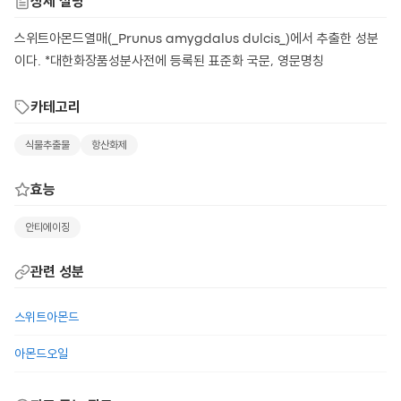
상세 설명
스위트아몬드열매(_Prunus amygdalus dulcis_)에서 추출한 성분
이다. *대한화장품성분사전에 등록된 표준화 국문, 영문명칭
카테고리
식물추출물
항산화제
효능
안티에이징
관련 성분
스위트아몬드
아몬드오일