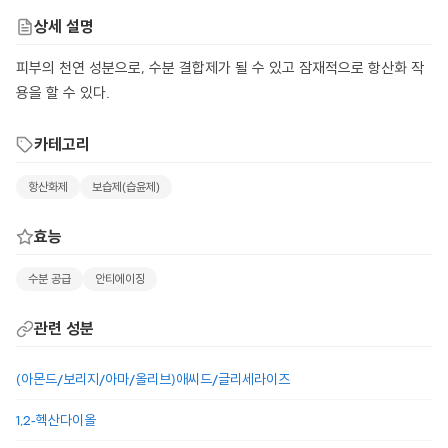
상세 설명
피부의 천연 성분으로, 수분 결합제가 될 수 있고 잠재적으로 항산화 작
용을 할 수 있다.
카테고리
항산화제
보습제(습윤제)
효능
수분 공급
안티에이징
관련 성분
(아몬드/보리지/아마/올리브)애씨드/글리세라이즈
1,2-헥산다이올