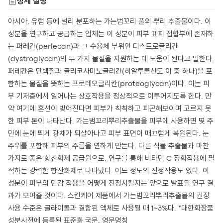
상세 설명
아시아, 유럽 등에 널리 분포하는 가는범꼬리 풀의 뿌리 추출물이다. 이
성분을 연구하고 공급하는 업체는 이 성분이 피부 표피 접합부에 존재하
는 퍼레칸(perlecan)과 그 수용체 부위인 디스트로글리칸
(dystroglycan)의 두 가지 물질을 지원하는 데 도움이 된다고 말한다.
퍼레칸은 단백질과 글리코사미노글리칸(히알루론산도 이 중 하나)을 포
함하는 물질을 뜻하는 프로테오글리칸(proteoglycan)이다. 이는 피
부 기저층에서 일어나는 상호작용을 정상적으로 이루어지도록 한다. 만
약 여기에 혼선이 빚어진다면 피부가 칙칙하고 피곤해보이며 고르지 못
한 피부 톤이 나타난다. 가는범꼬리뿌리추출물을 피부에 사용하면 몇 주
만에 눈에 띄게 광채가 되살아나고 피부 표면이 매끄럽게 복원된다. 눈
주위를 포함해 피부의 주름을 연하게 만든다. 다른 식물 추출물과 마찬
가지로 좋은 항산화제 공급원으로, 연구를 통해 비타민 C 정화작용에 필
적하는 강력한 항산화제로 나타났다. 어느 정도의 진정작용도 있다. 이
성분이 피부의 민감 작용을 어떻게 진정시킬지는 앞으로 발표될 연구 결
과가 보여줄 것이다. 스킨케어 제품에서 가는범꼬리뿌리추출물의 권장
사용 수준은 글라이콜과 결합된 액체로 사용될 때 1~3%다. *대한화장품
성분사전에 등록된 표준화 국문, 영문명칭