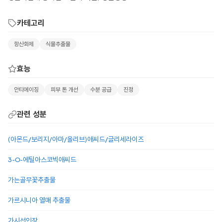
카테고리
항산화제
식물추출물
효능
안티에이징
피부 톤 개선
수분 공급
진정
관련 성분
(아몬드/보리지/아마/올리브)애씨드/글리세라이즈
3-O-에틸아스코빅애씨드
가는골무꽃추출물
가르시니아 열매 추출물
가시선인장