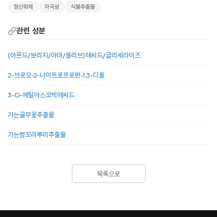
항산화제
자극성
식물추출물
관련 성분
(아몬드/보리지/아마/올리브)애씨드/글리세라이즈
2-브로모-2-나이트로프로판-1,3-디올
3-O-에틸아스코빅애씨드
가는골무꽃추출물
가는범꼬리뿌리추출물
목록으로