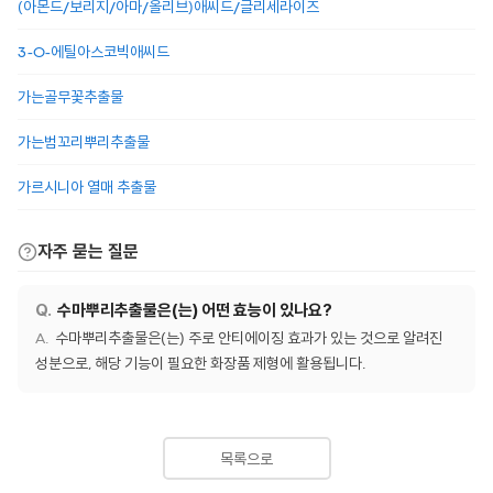
(아몬드/보리지/아마/올리브)애씨드/글리세라이즈
3-O-에틸아스코빅애씨드
가는골무꽃추출물
가는범꼬리뿌리추출물
가르시니아 열매 추출물
자주 묻는 질문
수마뿌리추출물은(는) 어떤 효능이 있나요?
수마뿌리추출물은(는) 주로 안티에이징 효과가 있는 것으로 알려진
성분으로, 해당 기능이 필요한 화장품 제형에 활용됩니다.
목록으로