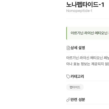
노나펩타이드-1
Nonapeptide-1
아르기닌·라이신·메티오닌·
상세 설명
아르기닌·라이신·메티오닌·페닐
이나 효능 정보는 제공되지 않
카테고리
펩타이드
관련 성분