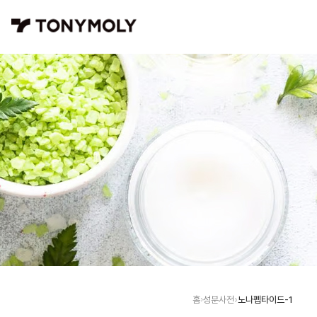
노나펩타이드-1
홈
성분사전