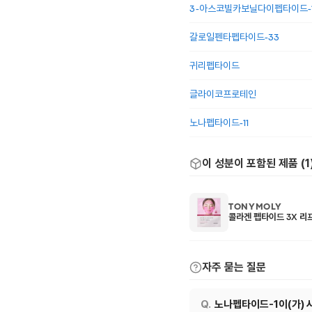
3-아스코빌카보닐다이펩타이드-1
갈로일펜타펩타이드-33
귀리펩타이드
글라이코프로테인
노나펩타이드-11
이 성분이 포함된 제품 (
1
TONYMOLY
콜라겐 펩타이드 3X 리프
자주 묻는 질문
노나펩타이드-1이(가) 