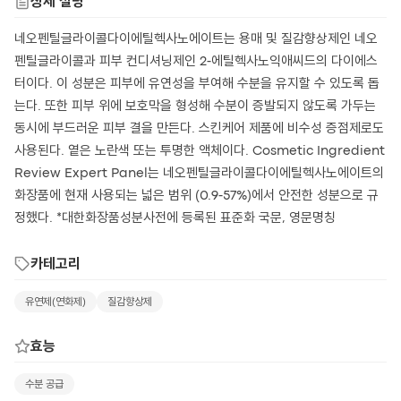
상세 설명
네오펜틸글라이콜다이에틸헥사노에이트는 용매 및 질감향상제인 네오
펜틸글라이콜과 피부 컨디셔닝제인 2-에틸헥사노익애씨드의 다이에스
터이다. 이 성분은 피부에 유연성을 부여해 수분을 유지할 수 있도록 돕
는다. 또한 피부 위에 보호막을 형성해 수분이 증발되지 않도록 가두는
동시에 부드러운 피부 결을 만든다. 스킨케어 제품에 비수성 증점제로도
사용된다. 옅은 노란색 또는 투명한 액체이다. Cosmetic Ingredient
Review Expert Panel는 네오펜틸글라이콜다이에틸헥사노에이트의
화장품에 현재 사용되는 넓은 범위 (0.9-57%)에서 안전한 성분으로 규
정했다. *대한화장품성분사전에 등록된 표준화 국문, 영문명칭
카테고리
유연제(연화제)
질감향상제
효능
수분 공급