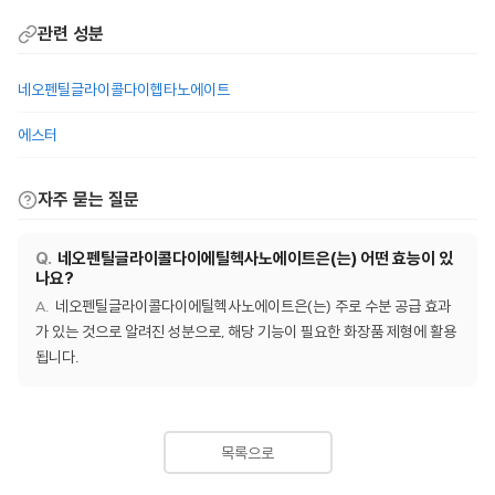
관련 성분
네오펜틸글라이콜다이헵타노에이트
에스터
자주 묻는 질문
네오펜틸글라이콜다이에틸헥사노에이트은(는) 어떤 효능이 있
나요?
네오펜틸글라이콜다이에틸헥사노에이트은(는) 주로 수분 공급 효과
가 있는 것으로 알려진 성분으로, 해당 기능이 필요한 화장품 제형에 활용
됩니다.
목록으로