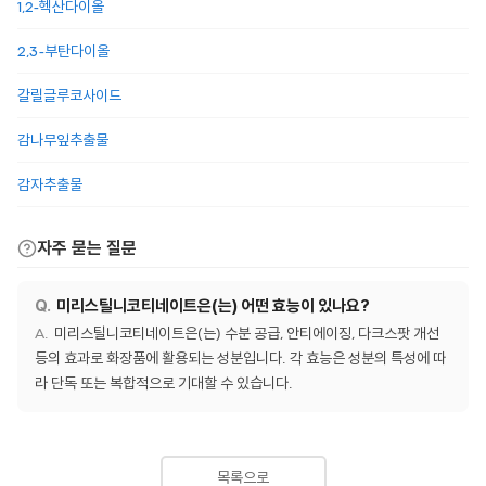
1,2-헥산다이올
2,3-부탄다이올
갈릴글루코사이드
감나무잎추출물
감자추출물
자주 묻는 질문
미리스틸니코티네이트은(는) 어떤 효능이 있나요?
미리스틸니코티네이트은(는) 수분 공급, 안티에이징, 다크스팟 개선
등의 효과로 화장품에 활용되는 성분입니다. 각 효능은 성분의 특성에 따
라 단독 또는 복합적으로 기대할 수 있습니다.
목록으로