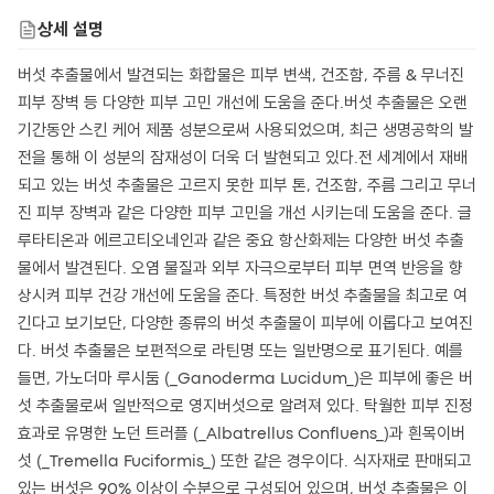
상세 설명
버섯 추출물에서 발견되는 화합물은 피부 변색, 건조함, 주름 & 무너진
피부 장벽 등 다양한 피부 고민 개선에 도움을 준다.버섯 추출물은 오랜
기간동안 스킨 케어 제품 성분으로써 사용되었으며, 최근 생명공학의 발
전을 통해 이 성분의 잠재성이 더욱 더 발현되고 있다.전 세계에서 재배
되고 있는 버섯 추출물은 고르지 못한 피부 톤, 건조함, 주름 그리고 무너
진 피부 장벽과 같은 다양한 피부 고민을 개선 시키는데 도움을 준다. 글
루타티온과 에르고티오네인과 같은 중요 항산화제는 다양한 버섯 추출
물에서 발견된다. 오염 물질과 외부 자극으로부터 피부 면역 반응을 향
상시켜 피부 건강 개선에 도움을 준다. 특정한 버섯 추출물을 최고로 여
긴다고 보기보단, 다양한 종류의 버섯 추출물이 피부에 이롭다고 보여진
다. 버섯 추출물은 보편적으로 라틴명 또는 일반명으로 표기된다. 예를
들면, 가노더마 루시둠 (_Ganoderma Lucidum_)은 피부에 좋은 버
섯 추출물로써 일반적으로 영지버섯으로 알려져 있다. 탁월한 피부 진정
효과로 유명한 노던 트러플 (_Albatrellus Confluens_)과 흰목이버
섯 (_Tremella Fuciformis_) 또한 같은 경우이다. 식자재로 판매되고
있는 버섯은 90% 이상이 수분으로 구성되어 있으며, 버섯 추출물은 이