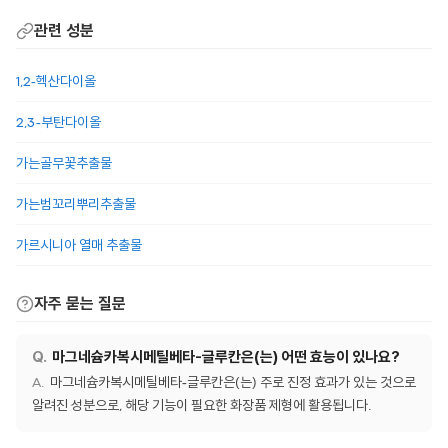
관련 성분
1,2-헥산다이올
2,3-부탄다이올
가는골무꽃추출물
가는범꼬리뿌리추출물
가르시니아 열매 추출물
자주 묻는 질문
마그네슘카복시메틸베타-글루칸은(는) 어떤 효능이 있나요?
마그네슘카복시메틸베타-글루칸은(는) 주로 진정 효과가 있는 것으로
알려진 성분으로, 해당 기능이 필요한 화장품 제형에 활용됩니다.