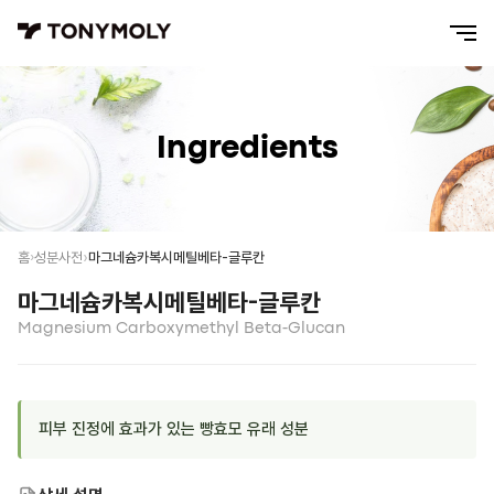
Ingredients
마그네슘카복시메틸베타-글루칸
홈
성분사전
마그네슘카복시메틸베타-글루칸
Magnesium Carboxymethyl Beta-Glucan
피부 진정에 효과가 있는 빵효모 유래 성분