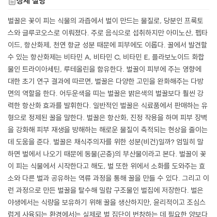
상세 설명
벌꿀은 꽃이 피는 식물의 과즙에서 벌이 만드는 물질로, 당분인 프룩토
스와 글루코오스로 이뤄졌다. 주로 음식으로 섭취하지만 아미노산, 펩타
이드, 항산화제, 천연 항균 성분 때문에 피부에도 이롭다. 꿀에서 발견할
수 있는 항산화제는 비타민 A, 비타민 C, 비타민 E, 플라보노이드 화합
물인 트라이아세틴, 루테올린을 함유한다. 벌꿀이 피부에 주는 영향에
대한 초기 연구 결과에 따르면, 벌꿀은 다양한 고민을 완화해주는 다방
면의 역할을 한다. 어두운색을 띠는 벌꿀은 밝은색의 벌꿀보다 훨씬 강
력한 항산화 효과를 발휘한다. 일반적인 벌꿀은 식료품에서 판매하는 유
형으로 정제된 꿀을 말한다. 벌꿀은 항산화, 진정 작용을 하며 피부 장벽
을 강화해 피부 재생을 방해하는 해로운 물질이 축적되는 현상을 줄이는
데 도움을 준다. 벌꿀은 채식주의자를 위한 성분(비건)일까? 엄밀히 말
하면 벌에서 나오기 때문에 동물(곤충)의 부산물이라고 본다. 벌꿀이 꽃
이 피는 식물에서 시작한다고 해도, 벌 또한 위에서 소화를 도와주는 효
소와 다른 벌과 공유하는 역류 과정을 통해 꿀을 만들 수 있다. 그리고 이
런 과정으로 만든 벌꿀을 탈수해 밀랍 구조물인 벌집에 저장한다. 벌은
야생에서는 식량을 보유하기 위해 꿀을 생산하지만, 윤리적이고 조심스
럽게 사육되는 환경에서는 실제로 벌 집단이 번창하는 데 필요한 양보다