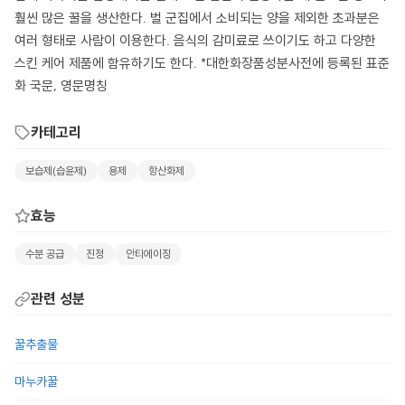
훨씬 많은 꿀을 생산한다. 벌 군집에서 소비되는 양을 제외한 초과분은
여러 형태로 사람이 이용한다. 음식의 감미료로 쓰이기도 하고 다양한
스킨 케어 제품에 함유하기도 한다. *대한화장품성분사전에 등록된 표준
화 국문, 영문명칭
카테고리
보습제(습윤제)
용제
항산화제
효능
수분 공급
진정
안티에이징
관련 성분
꿀추출물
마누카꿀