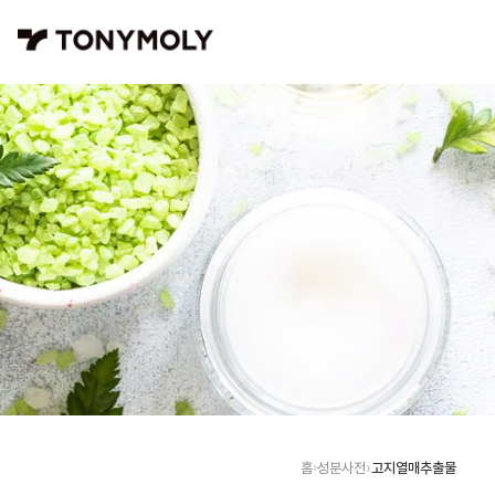
고지열매추출물
홈
성분사전