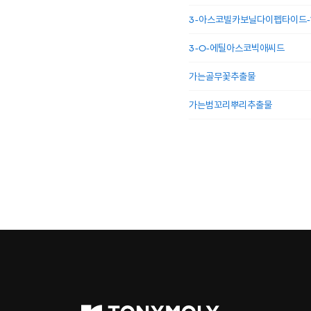
3-아스코빌카보닐다이펩타이드-1
3-O-에틸아스코빅애씨드
가는골무꽃추출물
가는범꼬리뿌리추출물