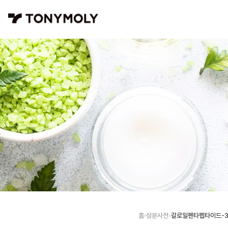
갈로일펜타펩타이드-3
홈
성분사전