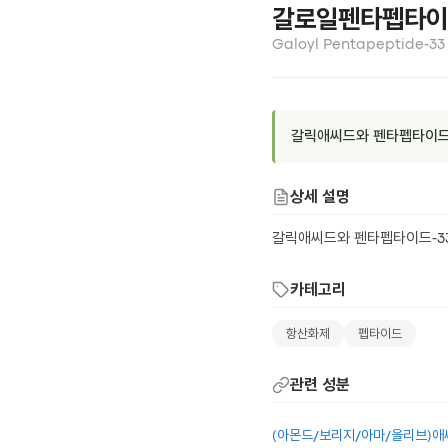
갈로일펜타펩타이
Galoyl Pentapeptide-33
갈릭애씨드와 펜타펩타이드-
상세 설명
갈릭애씨드와 펜타펩타이드-3
카테고리
항산화제
펩타이드
관련 성분
(아몬드/보리지/아마/올리브)