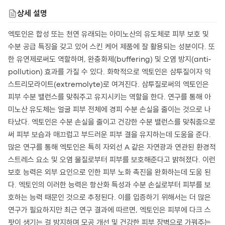
상세 설명
엑토인은 합성 또는 천연 유래되는 아미노산의 유도체로 피부 보호 및
수분 공급 특징을 갖고 있어 스킨 케어 제품에 잘 활용되는 성분이다. 또
한 유연제로써도 역할하며, 완충화제(buffering) 및 오염 방지(anti-
pollution) 효과를 가질 수 있다. 화학적으로 엑토인은 삼투질이자 익
스트리모라이트(extremolyte)로 여겨진다. 삼투질로써의 엑토인은
피부 수분 밸런스를 맞춰주고 유지시키는 역할을 한다. 연구를 통해 아
미노산 유도체는 얼굴 피부 전체에 경피 수분 손실을 줄이는 것으로 나
타났다. 엑토인은 수분 손실을 줄이고 건강한 수분 밸런스를 맞춰줌으로
써 피부 보습과 매끄럽고 부드러운 피부 결을 유지하는데 도움을 준다.
많은 연구를 통해 엑토인은 특히 자외선 A 같은 자연광과 연관된 환경적
스트레스 요소 및 오염 물질로부터 피부를 보호해준다고 밝혀졌다. 이런
보호 능력은 외부 요인으로 인한 피부 노화 촉진을 완화하는데 도움 된
다. 엑토인의 이러한 능력은 항산화 특성과 수분 손실로부터 피부를 보
호하는 능력 때문인 것으로 추정된다. 이를 입증하기 위해서는 더 많은
연구가 필요하지만 최근 연구 결과에 따르면, 엑토인은 피부에 다크 스
팟이 생기는 걸 방지하며 모공 개선 및 건강한 피부 장벽으로 가꿔주는