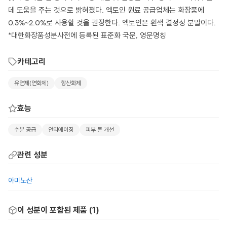
데 도움을 주는 것으로 밝혀졌다. 엑토인 원료 공급업체는 화장품에
0.3%~2.0%로 사용할 것을 권장한다. 엑토인은 흰색 결정성 분말이다.
*대한화장품성분사전에 등록된 표준화 국문, 영문명칭
카테고리
유연제(연화제)
항산화제
효능
수분 공급
안티에이징
피부 톤 개선
관련 성분
아미노산
이 성분이 포함된 제품 (
1
)