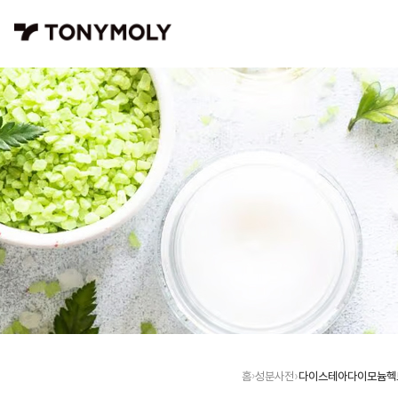
다이스테아다이모늄헥
홈
성분사전