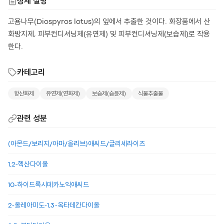
상세 설명
고욤나무(Diospyros lotus)의 잎에서 추출한 것이다. 화장품에서 산
화방지제, 피부컨디셔닝제(유연제) 및 피부컨디셔닝제(보습제)로 작용
한다.
카테고리
항산화제
유연제(연화제)
보습제(습윤제)
식물추출물
관련 성분
(아몬드/보리지/아마/올리브)애씨드/글리세라이즈
1,2-헥산다이올
10-하이드록시데카노익애씨드
2-올레아미도-1,3-옥타데칸다이올