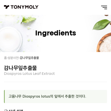
Ingredients
감나무잎추출물
홈
성분사전
감나무잎추출물
Diospyros Lotus Leaf Extract
고욤나무 Diospyros lotus의 잎에서 추출한 것이다.