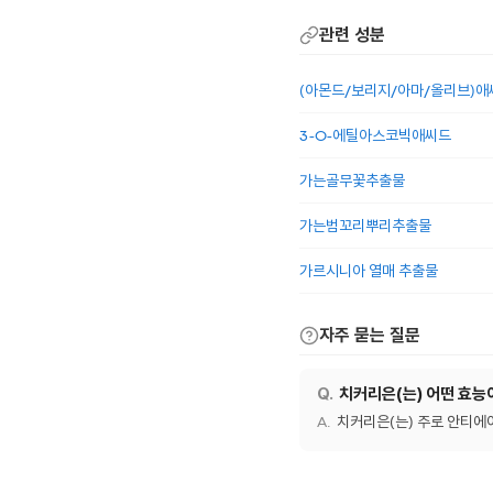
관련 성분
(아몬드/보리지/아마/올리브)
3-O-에틸아스코빅애씨드
가는골무꽃추출물
가는범꼬리뿌리추출물
가르시니아 열매 추출물
자주 묻는 질문
치커리은(는) 어떤 효능
치커리은(는) 주로 안티에