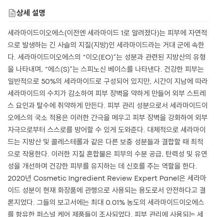
상세 설명
세라마이드이오에스(이전엔 세라마이드 1로 알려졌다)는 피부에 자연적
으로 발생하는 긴 사슬의 지질(지방)인 세라마이드라는 거대 군에 속한
다. 세라마이드이오에스의 “이오(EO)”는 성분과 관련된 지방산의 유형
을 나타내며, “에스(S)”는 스피노신 베이스를 나타낸다. 건강한 피부는
일반적으로 50%의 세라마이드로 구성되어 있지만, 시간이 지남에 따라
세라마이드의 수치가 감소하여 피부 장벽을 약하게 만들어 외부 스트레
스 요인과 탈수에 취약하게 만든다. 피부 관리 성분으로서 세라마이드이
오에스의 국소 적용은 이러한 간극을 메우고 피부 장벽을 강화하여 외부
자극으로부터 스스로를 방어할 수 있게 도와준다. 대체적으로 세라마이
드는 지방산 및 콜레스테롤과 같은 다른 보충 성분들과 결합할 때 최적
으로 작용한다. 이러한 지질 혼합물은 피부의 수분 공급, 탄력성 및 유연
성을 개선하며 건강한 피부를 유지하는 데 신호를 주는 역할을 한다.
2020년 Cosmetic Ingredient Review Expert Panel은 세라마
이드 성분이 현재 화장품에 관행으로 사용되는 용도로서 안전하다고 결
론지었다. 그들의 보고서에는 최대 0.01% 농도의 세라마이드이오에스
를 함유한 퍼스널 케어 제품들이 조사되었다. 피부 관리에 사용되는 세