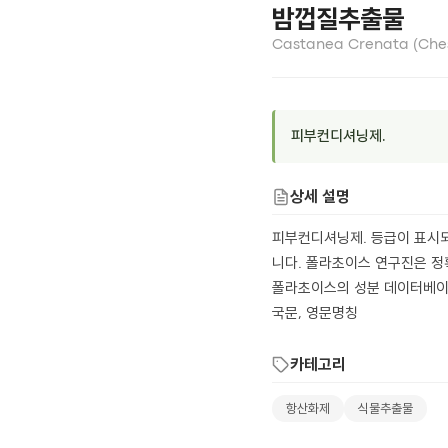
밤껍질추출물
Castanea Crenata (Chest
피부컨디셔닝제.
상세 설명
피부컨디셔닝제. 등급이 표시되
니다. 폴라초이스 연구진은 정
폴라초이스의 성분 데이터베이
국문, 영문명칭
카테고리
항산화제
식물추출물