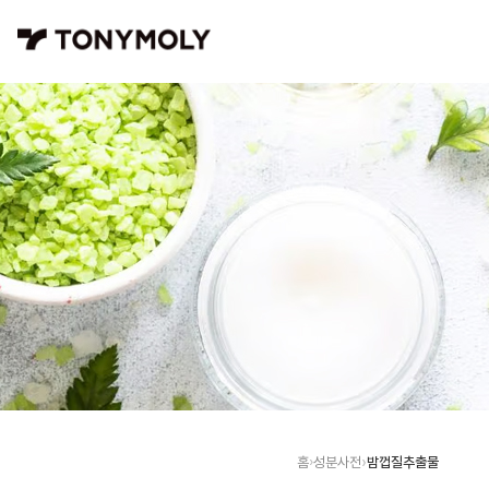
밤껍질추출물
홈
성분사전