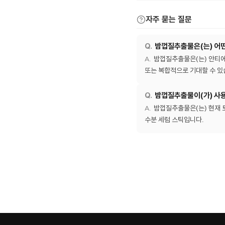
자주 묻는 질문
밤껍질추출물은(는) 어
밤껍질추출물은(는) 안티에
또는 복합적으로 기대할 수 있
밤껍질추출물이(가) 사
밤껍질추출물은(는) 현재 
수분 세럼 스틱입니다.