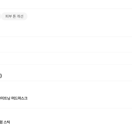
피부 톤 개선
)
 타이트닝 머드마스크
럼 스틱