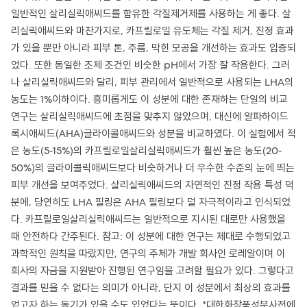
일반적인 살리실릭애씨드를 함유한 각질제거제를 사용하는 게 좋다. 살
리실릭애씨드와 마찬가지로, 카프릴로일 유도체는 각질 제거, 진정 효과
가 있을 뿐만 아니라 피부 톤, 주름, 막힌 모공을 개선하는 효과도 입증되
었다. 또한 동일한 조제 조건인 비슷한 pH에서 가장 잘 작용한다. 그러
나 살리실릭애씨드와 달리, 피부 관리에서 일반적으로 사용되는 LHA의
농도는 1%이하이다. 흥미롭게도 이 성분에 대한 존재하는 단일의 비교
연구는 살리실릭애씨드에 초점을 맞추지 않았으며, 대신에 알파하이드
록시애씨드(AHA)글라이콜애씨드와 성분을 비교하였다. 이 실험에서 적
은 농도(5-15%)의 카프릴로일살리실릭애씨드가 훨씬 높은 농도(20-
50%)의 글라이콜릭애씨드보다 비슷하거나 더 우수한 수준의 눈에 띄는
피부 개선을 보여주었다. 살리실릭애씨드의 자연적인 진정 작용 특성 덕
분에, 당연히도 LHA 필링은 AHA 필링보다 덜 자극적이라고 인식되었
다. 카프릴로일살리실릭애씨드는 일반적으로 지시된 대로만 사용했을
때 안전하다 간주된다. 참고: 이 성분에 대한 연구는 제대로 수행되었고
과학적인 원칙을 따랐지만, 연구의 주체가 개발 회사인 로레알이며 이
회사의 자금을 지원받아 진행된 연구임을 고려할 필요가 있다. 그렇다고
결과를 믿을 수 없다는 의미가 아니라, 단지 이 성분에서 최상의 효과를
얻고자 하는 동기가 있을 수도 있었다는 뜻이다. *대한화장품성분사전에