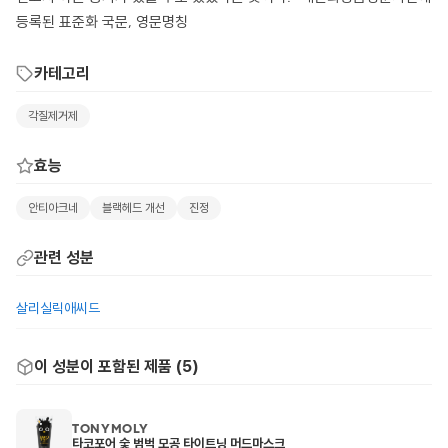
등록된 표준화 국문, 영문명칭
카테고리
각질제거제
효능
안티아크네
블랙헤드 개선
진정
관련 성분
살리실릭애씨드
이 성분이 포함된 제품 (
5
)
TONYMOLY
타코포어 숯 범벅 모공 타이트닝 머드마스크