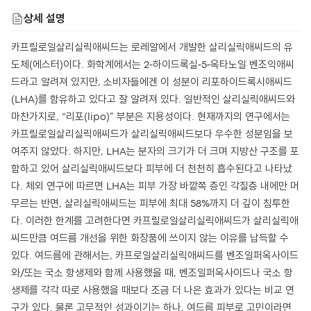
상세 설명
카프릴로일살리실릭애씨드는 로레알에서 개발한 살리실릭애씨드의 유
도체(에스터)이다. 화학계에서는 2-하이드록실-5-옥타노일 벤조익애씨
드라고 알려져 있지만, 소비자들에겐 이 성분이 리포하이드록시애씨드
(LHA)를 함유하고 있다고 잘 알려져 있다. 일반적인 살리실릭애씨드와
마찬가지로, “리포(lipo)” 부분은 지용성이다. 현재까지의 연구에서는
카프릴로일살리실릭애씨드가 살리실릭애씨드보다 우수한 성분임을 보
여주지 않았다. 하지만, LHA는 분자의 크기가 더 크며 지방산 구조를 포
함하고 있어 살리실릭애씨드보다 피부에 더 천천히 흡수된다고 나타났
다. 체외 연구에 따르면 LHA는 피부 가장 바깥쪽 층인 각질층 내에만 머
무르는 반면, 살리실릭애씨드는 피부에 최대 58%까지 더 깊이 침투한
다. 이러한 한계를 고려한다면 카프릴로일살리실릭애씨드가 살리실릭애
씨드만큼 여드름 개선을 위한 화장품에 쓰이지 않는 이유를 납득할 수
있다. 여드름에 관해서는, 카프로일살리실릭애씨드를 벤조일퍼옥사이드
와/또는 국소 항생제와 함께 사용했을 때, 벤조일퍼옥사이드나 국소 항
생제를 각각 따로 사용했을 때보다 조금 더 나은 효과가 있다는 비교 연
구가 있다. 물론 고무적인 성과이기는 하나, 여드름 피부로 고민이라면