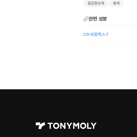
질감향상제
용제
관련 성분
C11-15알케스-7