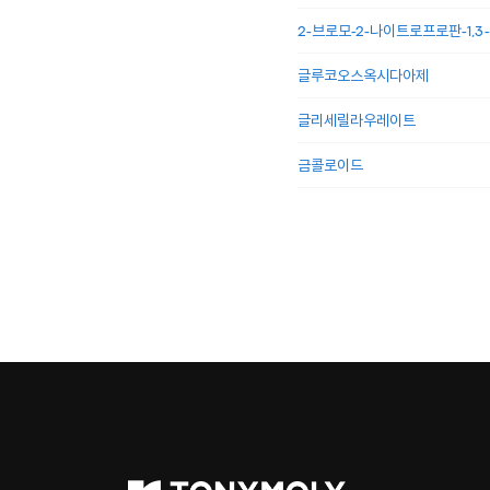
2-브로모-2-나이트로프로판-1,3
글루코오스옥시다아제
글리세릴라우레이트
금콜로이드