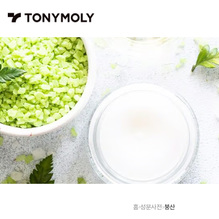
붕산
홈
성분사전