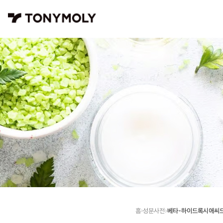
베타-하이드록시애씨
홈
성분사전