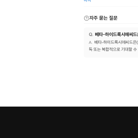
바하
자주 묻는 질문
베타-하이드록시애씨드은
베타-하이드록시애씨드은(는
독 또는 복합적으로 기대할 수