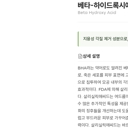
베타-하이드록시
Beta Hydroxy Acid
지용성 각질 제거 성분으로
상세 설명
BHA라는 약어로도 알려진 베
로, 죽은 세포를 피부 표면에
으로 침투하여 모공 내부의 각
효과적이다. FDA에 의해 살리
다. 살리실릭애씨드는 여드름이
수 많은 추가적인 특성을 제공한
화의 징후들을 개선하는데 도움
럽고 부드러운 피부로 가꾸어준
력이다. 살리실릭애씨드는 바르