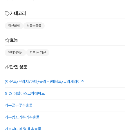
카테고리
항산화제
식물추출물
효능
안티에이징
피부 톤 개선
관련 성분
(아몬드/보리지/아마/올리브)애씨드/글리세라이즈
3-O-에틸아스코빅애씨드
가는골무꽃추출물
가는범꼬리뿌리추출물
가르시니아 열매 추출물