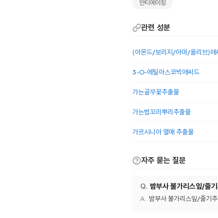
안티에이징
관련 성분
(아몬드/보리지/아마/올리브)
3-O-에틸아스코빅애씨드
가는골무꽃추출물
가는범꼬리뿌리추출물
가르시니아 열매 추출물
자주 묻는 질문
밤부사 불가리스잎/줄기
밤부사 불가리스잎/줄기추출