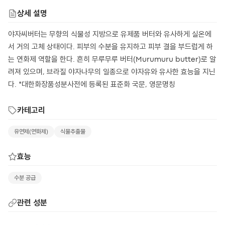
상세 설명
야자씨버터는 무향의 식물성 지방으로 유제품 버터와 유사하게 실온에
서 거의 고체 상태이다. 피부의 수분을 유지하고 피부 결을 부드럽게 하
는 연화제 역할을 한다. 흔히 무루무루 버터(Murumuru butter)로 알
려져 있으며, 브라질 야자나무의 일종으로 야자유와 유사한 효능을 지닌
다. *대한화장품성분사전에 등록된 표준화 국문, 영문명칭
카테고리
유연제(연화제)
식물추출물
효능
수분 공급
관련 성분