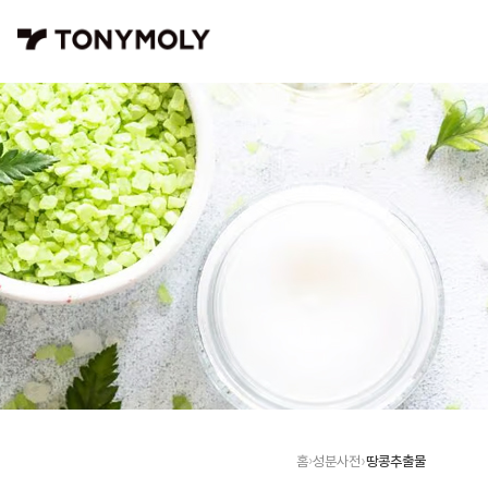
땅콩추출물
홈
성분사전