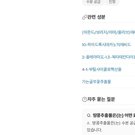
수분 공급
진정
관련 성분
(아몬드/보리지/아마/올리브)
10-하이드록시데카노익애씨드
2-올레아미도-1,3-옥타데칸다이
4-t-부틸사이클로헥산올
가는골무꽃추출물
자주 묻는 질문
땅콩추출물은(는) 어떤 
땅콩추출물은(는) 수분 공
있습니다.