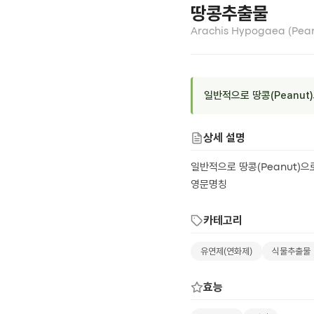
땅콩추출물
Arachis Hypogaea (Peanu
일반적으로 땅콩(Peanut
상세 설명
일반적으로 땅콩(Peanut)으
영문명칭
카테고리
유연제(연화제)
식물추출물
효능